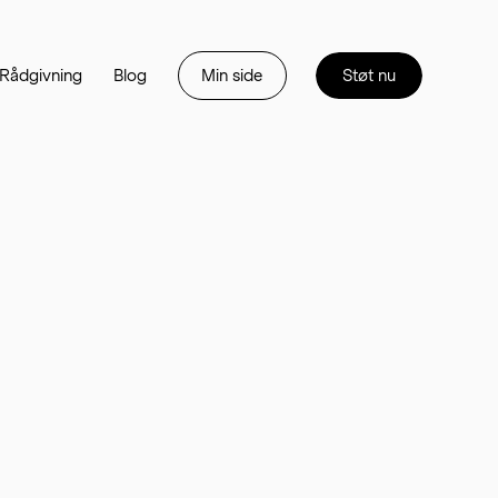
‍‌‍ ‌ ​‍‌‍‍‌‌‍‌ ‌‍‍‌‌‍ ‍​‍​‍​ ‍‍​‍​‍‌ ​ ‌‍​‌‌‍ ‍‌‍‍‌‌ ‌​‌ ‍‌​‍ ‍‌‍‍‌‌‍ ​‍​‍​‍ ​​‍​‍‌‍‍​‌ ​‍‌‍‌‌‌‍‌‍​‍​‍​ ‍‍​‍​‍‌‍‍​‌ ‌​‌ ‌​‌ ​​​ ‍‍​‍ ​‍ ‌‍ ​‌‍ ‌‍​ ‌‍​‌‌‍ ​‌‍‍​‌‍ ‌ ​ ‌ ‌​​ ‍‍​ ​ ​ ​ ​ ​ ​ ​ ​‍ ‌‍‍‌‌‍ ‍‌ ‌​‌‍‌‌‌‍ ‍‌ ‌​​‍ ‌‍‌‌‌‍‌​‌‍‍‌‌ ‌​​‍ ‌‍ ‌‌‍ ‌‍‌​‌‍‌‌​ ‌‌ ​​‌ ​‍‌‍‌‌‌ ​ ‌‍‌‌‌‍ ‍‌ ‌​‌‍​‌‌ ‌​‌‍‍‌‌‍ ‌‍ ‍​ ‍ ‌‍‍‌‌‍‌​​ ‌‌ ​ ‌‍‍‌‌ ‌​‌‍‌‌‌‌ ‌ ​ ‌‍‌‌‌ ‌​‌ ‌​‌‍‍‌‌‍ ‍‌‍‌ ‌ ​ ​ ‍ ‌ ‌​‌ ‍‌‌ ​​‌‍‌‌​ ‌‌ ​ ‌‍‍‌‌ ‌​‌‍‌‌‌‌ ‌ ​ ‌‍‌‌‌ ‌​‌ ‌​‌‍‍‌‌‍ ‍‌‍‌ ‌ ​ ​ ‍ ‌ ​​‌‍​‌‌ ‌​‌‍‍​​ ‌‌‍ ‌‌‍​‌‌‍‍‌‌‍ ‍‌‌ ‌‍ ‍‌‍​‌‌ ‌‍‌‍‍‌‌‍‌ ‌‍​‌‌ ‌​‌‍‍‌‌‍ ‌‍ ‍​‍‌‌​ ‌‌‌​​‍‌‌ ‌‍‍ ‌‍‌‌‌ ‍‌​‍‌‌​ ​ ‌​‌​​‍‌‌​ ​ ‌​‌​​‍‌‌​ ​‍​ ​‍​ ​​‌‍‌​​ ‌ ​ ‍​‌‍​‍‌‍‌‌​ ​​​ ‍‌​ ​‌‌‍​ ​ ‌‍​ ​ ​‍‌‌​ ​‍​ ​‍​‍‌‌​ ‌‌‌​‌​​‍ ‍‌ ‌​‌‍‍‌‌ ‌​‌‍ ​‌‍‌‌​ ‌‍​‍‌‍​‌‌ ​ ‌‍‌‌‌‌‌‌‌ ​‍‌‍ ​​ ‌‌‍‍​‌ ‌​‌ ‌​‌ ​​​‍‌‌​ ​ ‌​​‌​‍‌‌​ ​‍‌​‌‍​‍‌‌​ ​‍‌​‌‍‌‍ ​‌‍ ‌‍​ ‌‍​‌‌‍ ​‌‍‍​‌‍ ‌ ​ ‌ ‌​​‍‌‌​ ​ ‌​​‌​ ​ ​ ​ ​ ​ ​ ​ ​‍‌‍‌‍‍‌‌‍‌​​ ‌‌ ​ ‌‍‍‌‌ ‌​‌‍‌‌‌‌ ‌ ​ ‌‍‌‌‌ ‌​‌ ‌​‌‍‍‌‌‍ ‍‌‍‌ ‌ ​ ​‍‌‍‌ ‌​‌ ‍‌‌ ​​‌‍‌‌​ ‌‌ ​ ‌‍‍‌‌ ‌​‌‍‌‌‌‌ ‌ ​ ‌‍‌‌‌ ‌​‌ ‌​‌‍‍‌‌‍ ‍‌‍‌ ‌ ​ ​‍‌‍‌ ​​‌‍​‌‌ ‌​‌‍‍​​ ‌‌‍ ‌‌‍​‌‌‍‍‌‌‍ ‍‌‌ ‌‍ ‍‌‍​‌‌ ‌‍‌‍‍‌‌‍‌ ‌‍​‌‌ ‌​‌‍‍‌‌‍ ‌‍ ‍​‍‌‌​ ‌‌‌​​‍‌‌ ‌‍‍ ‌‍‌‌‌ ‍‌​‍‌‌​ ​ ‌​‌​​‍‌‌​ ​ ‌​‌​​‍‌‌​ ​‍​ ​‍​ ​​‌‍‌​​ ‌ ​ ‍​‌‍​‍‌‍‌‌​ ​​​ ‍‌​ ​‌‌‍​ ​ ‌‍​ ​ ​‍‌‌​ ​‍​ ​‍​‍‌‌​ ‌‌‌​‌​​‍ ‍‌ ‌​‌‍‍‌‌ ‌​‌‍ ​‌‍‌‌​‍‌‍‌ ​​‌‍‌‌‌ ​‍‌ ​ ‌ ​​‌‍‌‌‌‍​ ‌ ‌​‌‍‍‌‌ ‌‍‌‍‌‌​ ‌‌ ​​‌ ‌‌‌‍​‍‌‍ ​‌‍‍‌‌ ​ ‌‍‍​‌‍‌‌‌‍‌​​‍​‍‌ ‌
Blog​​​​‌ ‍ ​‍​‍‌‍ ‌ ​‍‌‍‍‌‌‍‌ ‌‍‍‌‌‍ ‍​‍​‍​ ‍‍​‍​‍‌ ​ ‌‍​‌‌‍ ‍‌‍‍‌‌ ‌​‌ ‍‌​‍ ‍‌‍‍‌‌‍ ​‍​‍​‍ ​​‍​‍‌‍‍​‌ ​‍‌‍‌‌‌‍‌‍​‍​‍​ ‍‍​‍​‍‌‍‍​‌ ‌​‌ ‌​‌ ​​​ ‍‍​‍ ​‍ ‌‍ ​‌‍ ‌‍​ ‌‍​‌‌‍ ​‌‍‍​‌‍ ‌ ​ ‌ ‌​​ ‍‍​ ​ ​ ​ ​ ​ ​ ​ ​‍ ‌‍‍‌‌‍ ‍‌ ‌​‌‍‌‌‌‍ ‍‌ ‌​​‍ ‌‍‌‌‌‍‌​‌‍‍‌‌ ‌​​‍ ‌‍ ‌‌‍ ‌‍‌​‌‍‌‌​ ‌‌ ​​‌ ​‍‌‍‌‌‌ ​ ‌‍‌‌‌‍ ‍‌ ‌​‌‍​‌‌ ‌​‌‍‍‌‌‍ ‌‍ ‍​ ‍ ‌‍‍‌‌‍‌​​ ‌‌ ​ ‌‍‍‌‌ ‌​‌‍‌‌‌‌ ‌ ​ ‌‍‌‌‌ ‌​‌ ‌​‌‍‍‌‌‍ ‍‌‍‌ ‌ ​ ​ ‍ ‌ ‌​‌ ‍‌‌ ​​‌‍‌‌​ ‌‌ ​ ‌‍‍‌‌ ‌​‌‍‌‌‌‌ ‌ ​ ‌‍‌‌‌ ‌​‌ ‌​‌‍‍‌‌‍ ‍‌‍‌ ‌ ​ ​ ‍ ‌ ​​‌‍​‌‌ ‌​‌‍‍​​ ‌‌‍ ‌‌‍​‌‌‍‍‌‌‍ ‍‌‌ ‌‍ ‍‌‍​‌‌ ‌‍‌‍‍‌‌‍‌ ‌‍​‌‌ ‌​‌‍‍‌‌‍ ‌‍ ‍​‍‌‌​ ‌‌‌​​‍‌‌ ‌‍‍ ‌‍‌‌‌ ‍‌​‍‌‌​ ​ ‌​‌​​‍‌‌​ ​ ‌​‌​​‍‌‌​ ​‍​ ​‍‌‍‌‍​ ‍‌‌‍‌‍​ ​‍‌‍‌‍‌‍​‌​ ​​‌‍​‌​ ‍‌​ ​‌​ ​ ‌‍‌‍​‍‌‌​ ​‍​ ​‍​‍‌‌​ ‌‌‌​‌​​‍ ‍‌ ‌​‌‍‍‌‌ ‌​‌‍ ​‌‍‌‌​ ‌‍​‍‌‍​‌‌ ​ ‌‍‌‌‌‌‌‌‌ ​‍‌‍ ​​ ‌‌‍‍​‌ ‌​‌ ‌​‌ ​​​‍‌‌​ ​ ‌​​‌​‍‌‌​ ​‍‌​‌‍​‍‌‌​ ​‍‌​‌‍‌‍ ​‌‍ ‌‍​ ‌‍​‌‌‍ ​‌‍‍​‌‍ ‌ ​ ‌ ‌​​‍‌‌​ ​ ‌​​‌​ ​ ​ ​ ​ ​ ​ ​ ​‍‌‍‌‍‍‌‌‍‌​​ ‌‌ ​ ‌‍‍‌‌ ‌​‌‍‌‌‌‌ ‌ ​ ‌‍‌‌‌ ‌​‌ ‌​‌‍‍‌‌‍ ‍‌‍‌ ‌ ​ ​‍‌‍‌ ‌​‌ ‍‌‌ ​​‌‍‌‌​ ‌‌ ​ ‌‍‍‌‌ ‌​‌‍‌‌‌‌ ‌ ​ ‌‍‌‌‌ ‌​‌ ‌​‌‍‍‌‌‍ ‍‌‍‌ ‌ ​ ​‍‌‍‌ ​​‌‍​‌‌ ‌​‌‍‍​​ ‌‌‍ ‌‌‍​‌‌‍‍‌‌‍ ‍‌‌ ‌‍ ‍‌‍​‌‌ ‌‍‌‍‍‌‌‍‌ ‌‍​‌‌ ‌​‌‍‍‌‌‍ ‌‍ ‍​‍‌‌​ ‌‌‌​​‍‌‌ ‌‍‍ ‌‍‌‌‌ ‍‌​‍‌‌​ ​ ‌​‌​​‍‌‌​ ​ ‌​‌​​‍‌‌​ ​‍​ ​‍‌‍‌‍​ ‍‌‌‍‌‍​ ​‍‌‍‌‍‌‍​‌​ ​​‌‍​‌​ ‍‌​ ​‌​ ​ ‌‍‌‍​‍‌‌​ ​‍​ ​‍​‍‌‌​ ‌‌‌​‌​​‍ ‍‌ ‌​‌‍‍‌‌ ‌​‌‍ ​‌‍‌‌​‍‌‍‌ ​​‌‍‌‌‌ ​‍‌ ​ ‌ ​​‌‍‌‌‌‍​ ‌ ‌​‌‍‍‌‌ ‌‍‌‍‌‌​ ‌‌ ​​‌ ‌‌‌‍​‍‌‍ ​‌‍‍‌‌ ​ ‌‍‍​‌‍‌‌‌‍‌​​‍​‍‌ ‌
Min side​​​​‌ ‍ ​‍​‍‌‍ ‌ ​‍‌‍‍‌‌‍‌ ‌‍‍‌‌‍ ‍​‍​‍​ ‍‍​‍​‍‌ ​ ‌‍​‌‌‍ ‍‌‍‍‌‌ ‌​‌ ‍‌​‍ ‍‌‍‍‌‌‍ ​‍​‍​‍ ​​‍​‍‌‍‍​‌ ​‍‌‍‌‌‌‍‌‍​‍​‍​ ‍‍​‍​‍‌‍‍​‌ ‌​‌ ‌​‌ ​​​ ‍‍​‍ ​‍ ‌‍ ​‌‍ ‌‍​ ‌‍​‌‌‍ ​‌‍‍​‌‍ ‌ ​ ‌ ‌​​ ‍‍​ ​ ​ ​ ​ ​ ​ ​ ​‍ ‌‍‍‌‌‍ ‍‌ ‌​‌‍‌‌‌‍ ‍‌ ‌​​‍ ‌‍‌‌‌‍‌​‌‍‍‌‌ ‌​​‍ ‌‍ ‌‌‍ ‌‍‌​‌‍‌‌​ ‌‌ ​​‌ ​‍‌‍‌‌‌ ​ ‌‍‌‌‌‍ ‍‌ ‌​‌‍​‌‌ ‌​‌‍‍‌‌‍ ‌‍ ‍​ ‍ ‌‍‍‌‌‍‌​​ ‌‌‍‌​‌‍​‌‌ ​ ‌‍‍​‌‍​‍‌‍ ‌‍​‌‌ ​‍‌‍‌​​ ‍ ‌ ‌​‌ ‍‌‌ ​​‌‍‌‌​ ‌‌‍‌​‌‍​‌‌ ​ ‌‍‍​‌‍​‍‌‍ ‌‍​‌‌ ​‍‌‍‌​​ ‍ ‌ ​​‌‍​‌‌ ‌​‌‍‍​​ ‌‌‍‌​‌‍​‌‌ ​ ‌‍‍​‌‍​‍‌‍ ‌‍​‌‌ ​‍‌‍‌​‌‌ ‌‍ ​‌‍​‌‌‍​‍‌‍‌‌‌‍ ​​ ‌‍​‍‌‍​‌‌ ​ ‌‍‌‌‌‌‌‌‌ ​‍‌‍ ​​ ‌‌‍‍​‌ ‌​‌ ‌​‌ ​​​‍‌‌​ ​ ‌​​‌​‍‌‌​ ​‍‌​‌‍​‍‌‌​ ​‍‌​‌‍‌‍ ​‌‍ ‌‍​ ‌‍​‌‌‍ ​‌‍‍​‌‍ ‌ ​ ‌ ‌​​‍‌‌​ ​ ‌​​‌​ ​ ​ ​ ​ ​ ​ ​ ​‍‌‍‌‍‍‌‌‍‌​​ ‌‌‍‌​‌‍​‌‌ ​ ‌‍‍​‌‍​‍‌‍ ‌‍​‌‌ ​‍‌‍‌​​‍‌‍‌ ‌​‌ ‍‌‌ ​​‌‍‌‌​ ‌‌‍‌​‌‍​‌‌ ​ ‌‍‍​‌‍​‍‌‍ ‌‍​‌‌ ​‍‌‍‌​​‍‌‍‌ ​​‌‍​‌‌ ‌​‌‍‍​​ ‌‌‍‌​‌‍​‌‌ ​ ‌‍‍​‌‍​‍‌‍ ‌‍​‌‌ ​‍‌‍‌​‌‌ ‌‍ ​‌‍​‌‌‍​‍‌‍‌‌‌‍ ​​‍‌‍‌ ​​‌‍‌‌‌ ​‍‌ ​ ‌ ​​‌‍‌‌‌‍​ ‌ ‌​‌‍‍‌‌ ‌‍‌‍‌‌​ ‌‌ ​​‌ ‌‌‌‍​‍‌‍ ​‌‍‍‌‌ ​ ‌‍‍​‌‍‌‌‌‍‌​​‍​‍‌ ‌
Støt nu​​​​‌ ‍ ​‍​‍‌‍ ‌ ​‍‌‍‍‌‌‍‌ ‌‍‍‌‌‍ ‍​‍​‍​ ‍‍​‍​‍‌ ​ ‌‍​‌‌‍ ‍‌‍‍‌‌ ‌​‌ ‍‌​‍ ‍‌‍‍‌‌‍ ​‍​‍​‍ ​​‍​‍‌‍‍​‌ ​‍‌‍‌‌‌‍‌‍​‍​‍​ ‍‍​‍​‍‌‍‍​‌ ‌​‌ ‌​‌ ​​​ ‍‍​‍ ​‍ ‌‍ ​‌‍ ‌‍​ ‌‍​‌‌‍ ​‌‍‍​‌‍ ‌ ​ ‌ ‌​​ ‍‍​ ​ ​ ​ ​ ​ ​ ​ ​‍ ‌‍‍‌‌‍ ‍‌ ‌​‌‍‌‌‌‍ ‍‌ ‌​​‍ ‌‍‌‌‌‍‌​‌‍‍‌‌ ‌​​‍ ‌‍ ‌‌‍ ‌‍‌​‌‍‌‌​ ‌‌ ​​‌ ​‍‌‍‌‌‌ ​ ‌‍‌‌‌‍ ‍‌ ‌​‌‍​‌‌ ‌​‌‍‍‌‌‍ ‌‍ ‍​ ‍ ‌‍‍‌‌‍‌​​ ‌‌ ​ ‌‍‍‌‌ ‌​‌‍‌‌‌‌ ‌ ​ ‌‍‌‌‌ ‌​‌ ‌​‌‍‍‌‌‍ ‍‌‍‌ ‌ ​ ​ ‍ ‌ ‌​‌ ‍‌‌ ​​‌‍‌‌​ ‌‌ ​ ‌‍‍‌‌ ‌​‌‍‌‌‌‌ ‌ ​ ‌‍‌‌‌ ‌​‌ ‌​‌‍‍‌‌‍ ‍‌‍‌ ‌ ​ ​ ‍ ‌ ​​‌‍​‌‌ ‌​‌‍‍​​ ‌‌‍‌​‌‍ ‌‍ ‍‌‍​‌‌ ‌​‌‍‌‌‌‌ ‌‍ ​‌‍​‌‌‍​‍‌‍‌‌‌‍ ​​ ‌‍​‍‌‍​‌‌ ​ ‌‍‌‌‌‌‌‌‌ ​‍‌‍ ​​ ‌‌‍‍​‌ ‌​‌ ‌​‌ ​​​‍‌‌​ ​ ‌​​‌​‍‌‌​ ​‍‌​‌‍​‍‌‌​ ​‍‌​‌‍‌‍ ​‌‍ ‌‍​ ‌‍​‌‌‍ ​‌‍‍​‌‍ ‌ ​ ‌ ‌​​‍‌‌​ ​ ‌​​‌​ ​ ​ ​ ​ ​ ​ ​ ​‍‌‍‌‍‍‌‌‍‌​​ ‌‌ ​ ‌‍‍‌‌ ‌​‌‍‌‌‌‌ ‌ ​ ‌‍‌‌‌ ‌​‌ ‌​‌‍‍‌‌‍ ‍‌‍‌ ‌ ​ ​‍‌‍‌ ‌​‌ ‍‌‌ ​​‌‍‌‌​ ‌‌ ​ ‌‍‍‌‌ ‌​‌‍‌‌‌‌ ‌ ​ ‌‍‌‌‌ ‌​‌ ‌​‌‍‍‌‌‍ ‍‌‍‌ ‌ ​ ​‍‌‍‌ ​​‌‍​‌‌ ‌​‌‍‍​​ ‌‌‍‌​‌‍ ‌‍ ‍‌‍​‌‌ ‌​‌‍‌‌‌‌ ‌‍ ​‌‍​‌‌‍​‍‌‍‌‌‌‍ ​​‍‌‍‌ ​​‌‍‌‌‌ ​‍‌ ​ ‌ ​​‌‍‌‌‌‍​ ‌ ‌​‌‍‍‌‌ ‌‍‌‍‌‌​ ‌‌ ​​‌ ‌‌‌‍​‍‌‍ ​‌‍‍‌‌ ​ ‌‍‍​‌‍‌‌‌‍‌​​‍​‍‌ ‌