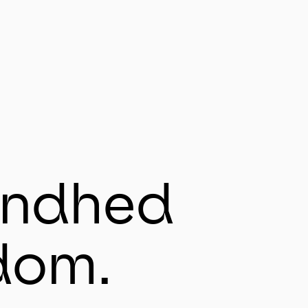
ndhed 
dom.