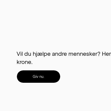
Vil du hjælpe andre mennesker? Her k
krone.
Giv nu.