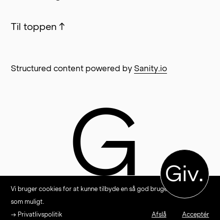
Til toppen
↑
Structured content powered by
Sanity.io
G
Giv.
Vi bruger cookies for at kunne tilbyde en så god brugeroplevelse
som muligt.
→ Privatlivspolitik
Afslå
Acceptér