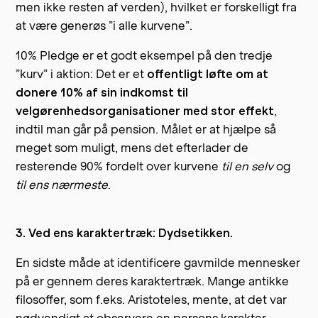
men ikke resten af verden), hvilket er forskelligt fra
at være generøs ”i alle kurvene”.
10% Pledge er et godt eksempel på den tredje
”kurv” i aktion: Det er et
offentligt løfte om at
donere 10% af sin indkomst til
velgørenhedsorganisationer med stor effekt
,
indtil man går på pension. Målet er at hjælpe så
meget som muligt, mens det efterlader de
resterende 90% fordelt over kurvene
til en selv
og
til ens nærmeste
.
3. Ved ens karaktertræk: Dydsetikken.
En sidste måde at identificere gavmilde mennesker
på er gennem deres karaktertræk. Mange antikke
filosoffer, som f.eks. Aristoteles, mente, at det var
nødvendigt at observere en persons karakter,