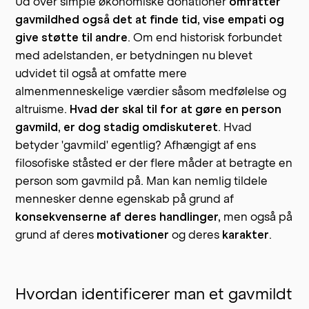
Ud over simple økonomiske donationer
omfatter
gavmildhed også det at finde tid, vise empati og
give støtte til andre
. Om end historisk forbundet
med adelstanden, er betydningen nu blevet
udvidet til også at omfatte mere
almenmenneskelige værdier såsom medfølelse og
altruisme.
Hvad der skal til for at gøre en person
gavmild, er dog stadig omdiskuteret
. Hvad
betyder 'gavmild' egentlig? Afhængigt af ens
filosofiske ståsted er der flere måder at betragte en
person som gavmild på. Man kan nemlig tildele
mennesker denne egenskab på grund af
konsekvenserne af deres handlinger,
men også på
grund af deres
motivationer
og deres
karakter
.
Hvordan identificerer man et gavmildt