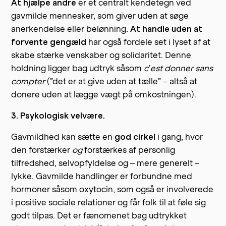
At hjælpe andre
er et centralt kendetegn ved
gavmilde mennesker, som giver uden at søge
anerkendelse eller belønning.
At handle uden at
forvente gengæld
har også fordele set i lyset af at
skabe stærke venskaber og solidaritet. Denne
holdning ligger bag udtryk såsom
c’est donner sans
compter
(”det er at give uden at tælle” – altså at
donere uden at lægge vægt på omkostningen).
3. Psykologisk velvære.
Gavmildhed kan sætte en
god cirkel
i gang, hvor
den forstærker
og
forstærkes af personlig
tilfredshed, selvopfyldelse og – mere generelt –
lykke. Gavmilde handlinger er forbundne med
hormoner såsom oxytocin, som også er involverede
i positive sociale relationer og får folk til at føle sig
godt tilpas. Det er fænomenet bag udtrykket