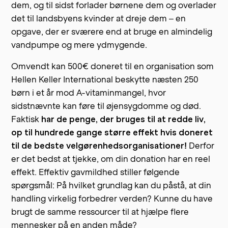
dem, og til sidst forlader børnene dem og overlader
det til landsbyens kvinder at dreje dem – en
opgave, der er sværere end at bruge en almindelig
vandpumpe og mere ydmygende.
Omvendt kan 500€ doneret til en organisation som
Hellen Keller International beskytte næsten 250
børn i et år mod A-vitaminmangel, hvor
sidstnævnte kan føre til øjensygdomme og død.
Faktisk
har de penge, der bruges til at redde liv,
op til hundrede gange større effekt hvis doneret
til de bedste velgørenhedsorganisationer!
Derfor
er det bedst at tjekke, om din donation har en reel
effekt. Effektiv gavmildhed stiller følgende
spørgsmål: På hvilket grundlag kan du påstå, at din
handling virkelig forbedrer verden? Kunne du have
brugt de samme ressourcer til at hjælpe flere
mennesker på en anden måde?