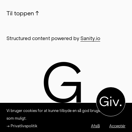
Til toppen
↑
Structured content powered by
Sanity.io
G
Giv.
Vi bruger cookies for at kunne tilbyde en så god brugeroplevelse
som muligt.
→ Privatlivspolitik
Afslå
Acceptér